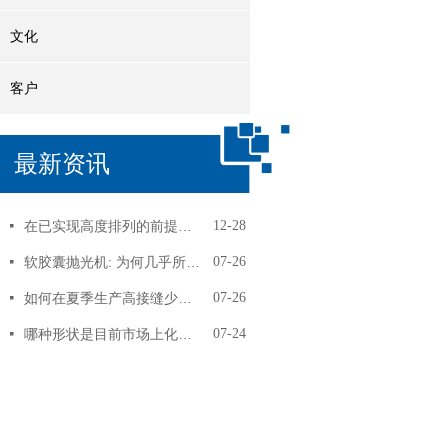
文化
客户
最新资讯
在已实现高度排列的前提下， 软胶囊产量再提高3%！
12-28
넷
软胶囊抛光机: 为何几乎所有用户反馈，转笼式抛光机比锅式抛光机更好用
07-26
넷
如何在夏季生产高接缝少漏丸的卵磷脂软胶囊
07-26
넷
哪种形状是目前市场上化妆品护肤软胶囊最受欢迎的，SEC定制各种新形状软胶囊！
07-24
넷