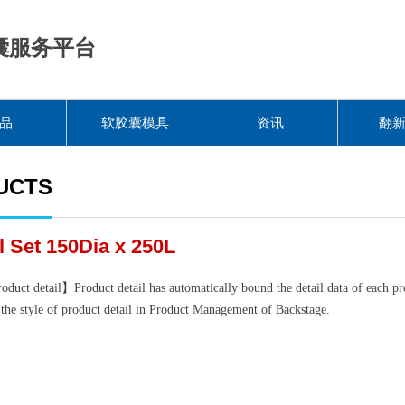
囊服务平台
品
软胶囊模具
资讯
翻
UCTS
l Set 150Dia x 250L
oduct detail】Product detail has automatically bound the detail data of each pr
the style of product detail in Product Management of Backstage.