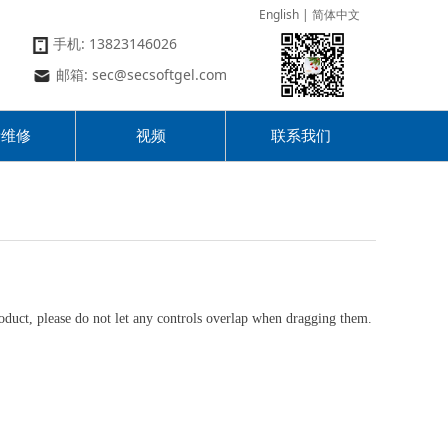
English
|
简体中文
手机: 13823146026
邮箱:
sec@secsoftgel.com
新维修
视频
联系我们
oduct, please do not let any controls overlap when dragging them.