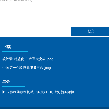
提交
下载
软胶囊“精益化”生产重大突破.jpeg
中国第一个软胶囊服务平台.jpeg
展会
世界制药原料机械中国展CPHI, 上海新国际博览中心(浦东), 2020年12月16-18日，展位号N2H68，准时见！
념