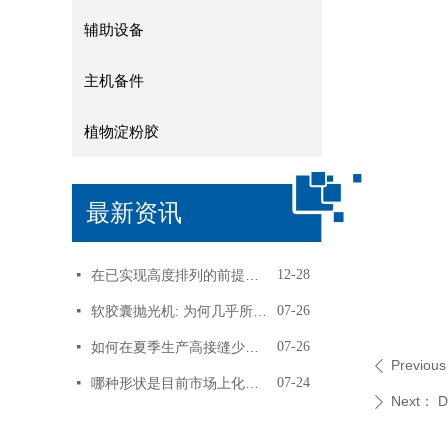
辅助设备
主机备件
植物淀粉胶
最新资讯
在已实现高度排列的前提下， 软胶囊产量再提高3%！
12-28
넷
软胶囊抛光机: 为何几乎所有用户反馈，转笼式抛光机比锅式抛光机更好用
07-26
넷
如何在夏季生产高接缝少漏丸的卵磷脂软胶囊
07-26
넷
Previou
ꄴ
哪种形状是目前市场上化妆品护肤软胶囊最受欢迎的，SEC定制各种新形状软胶囊！
07-24
넷
Next：
D
ꄲ