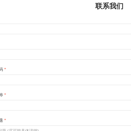
联系我们
码
*
称
*
题
*