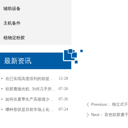
辅助设备
主机备件
植物淀粉胶
最新资讯
在已实现高度排列的前提下， 软胶囊产量再提高3%！
12-28
넷
软胶囊抛光机: 为何几乎所有用户反馈，转笼式抛光机比锅式抛光机更好用
07-26
넷
如何在夏季生产高接缝少漏丸的卵磷脂软胶囊
07-26
넷
Previous：
独立式干
ꄴ
哪种形状是目前市场上化妆品护肤软胶囊最受欢迎的，SEC定制各种新形状软胶囊！
07-24
넷
Next：
彩色软胶囊干
ꄲ